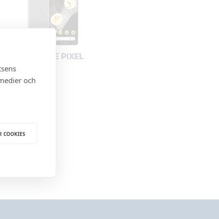
GOOGLE PIXEL
tsens
 medier och
R COOKIES