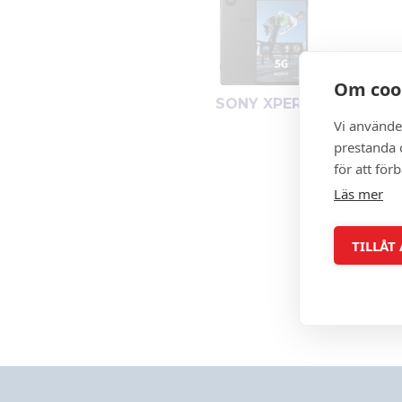
Om coo
SONY XPERIA
Vi använde
prestanda o
för att för
Läs mer
TILLÅT