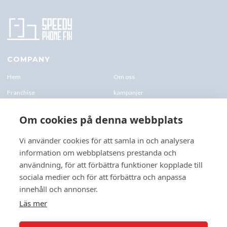
COMPANY
Hem
Om oss
Franchise
kampanjer
Blogg
kontakt-oss
Om cookies på denna webbplats
Företagskund & Utbildning
FAQs
Vi använder cookies för att samla in och analysera
information om webbplatsens prestanda och
CONTACTS
användning, för att förbättra funktioner kopplade till
+46 070 0122 333
sociala medier och för att förbättra och anpassa
Företagsvägen 10, 227 61 Lund
innehåll och annonser.
Lund@speedyphonefix.net
Läs mer
FOLLOW US