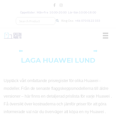
Öppettider: Mån‑Fre 10:00‑20:00 Lör‑Sön 10:00‑18:00
Ring Oss:
+46 070 0122 333
TOGGL
⬅
➡
LAGA HUAWEI LUND
Upptäck vårt omfattande prisregister för olika Huawei -
modeller. Från de senaste flaggskeppsmodellerna till äldre
versioner – här finns en detaljerad prislista för varje Huawei .
Få översikt över kostnaderna och jämför priser för att göra
informerade val när du överväger att köpa en ny Huawei .