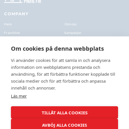
COMPANY
Hem
Om oss
Franchise
kampanjer
Blogg
kontakt-oss
Om cookies på denna webbplats
Företagskund & Utbildning
FAQs
Vi använder cookies för att samla in och analysera
information om webbplatsens prestanda och
CONTACTS
användning, för att förbättra funktioner kopplade till
+46 070 0122 333
sociala medier och för att förbättra och anpassa
Företagsvägen 10, 227 61 Lund
innehåll och annonser.
Lund@speedyphonefix.net
Läs mer
FOLLOW US
TILLÅT ALLA COOKIES
AVBÖJ ALLA COOKIES