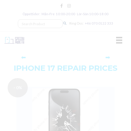
Öppettider: Mån‑Fre 10:00‑20:00 Lör‑Sön 10:00‑18:00
Ring Oss:
+46 070 0122 333
TOGGL
⬅
➡
IPHONE 17 REPAIR PRICES
- 0%