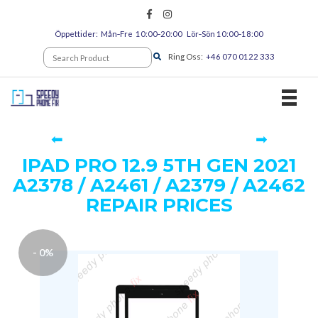
Öppettider: Mån‑Fre 10:00‑20:00 Lör‑Sön 10:00‑18:00
Ring Oss:
+46 070 0122 333
TOGGL
⬅
➡
IPAD PRO 12.9 5TH GEN 2021
A2378 / A2461 / A2379 / A2462
REPAIR PRICES
- 0%