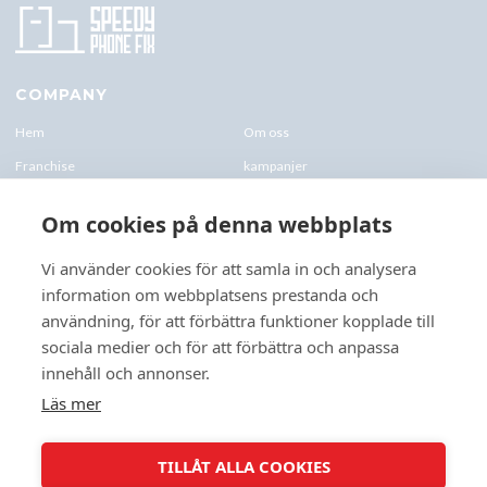
COMPANY
Hem
Om oss
Franchise
kampanjer
Blogg
kontakt-oss
Om cookies på denna webbplats
Företagskund & Utbildning
FAQs
Vi använder cookies för att samla in och analysera
information om webbplatsens prestanda och
CONTACTS
användning, för att förbättra funktioner kopplade till
+46 070 0122 333
sociala medier och för att förbättra och anpassa
Företagsvägen 10, 227 61 Lund
innehåll och annonser.
Lund@speedyphonefix.net
Läs mer
FOLLOW US
TILLÅT ALLA COOKIES