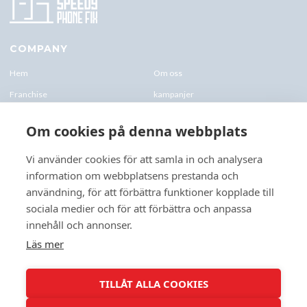
COMPANY
Hem
Om oss
Franchise
kampanjer
Blogg
kontakt-oss
Om cookies på denna webbplats
Företagskund & Utbildning
FAQs
Vi använder cookies för att samla in och analysera
information om webbplatsens prestanda och
CONTACTS
användning, för att förbättra funktioner kopplade till
+46 070 0122 333
sociala medier och för att förbättra och anpassa
Företagsvägen 10, 227 61 Lund
innehåll och annonser.
Lund@speedyphonefix.net
Läs mer
FOLLOW US
TILLÅT ALLA COOKIES