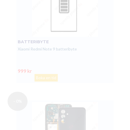
BATTERIBYTE
Xiaomi Redmi Note 9 batteribyte
999 kr
Boka en tid
- 0%