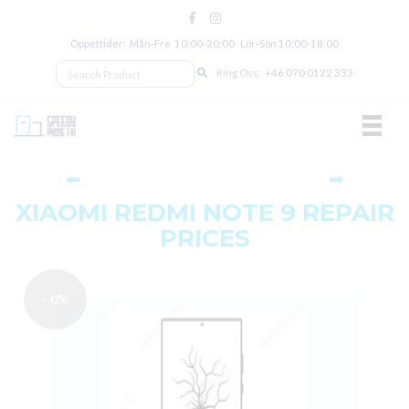
Öppettider: Mån‑Fre 10:00‑20:00 Lör‑Sön 10:00‑18:00
Ring Oss:
+46 070 0122 333
TOGGL
⬅
➡
XIAOMI REDMI NOTE 9 REPAIR
PRICES
- 0%