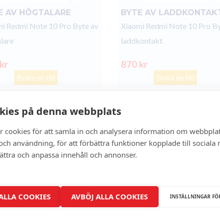
E AV HÖGTALARE
BYTE AV LADDKONTAK
i Redmi Note 10 Pro Byte av
Xiaomi Redmi Note 10 Pro By
lare
laddkontakt
 kr
870 kr
Boka en tid
Boka en tid
kies på denna webbplats
- 0%
r cookies för att samla in och analysera information om webbpla
ch användning, för att förbättra funktioner kopplade till sociala
bättra och anpassa innehåll och annonser.
 ALLA COOKIES
AVBÖJ ALLA COOKIES
INSTÄLLNINGAR FÖ
BAKSIDA GLASBYTE