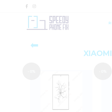
R
⬅
XIAOMI
- 0%
- 0%