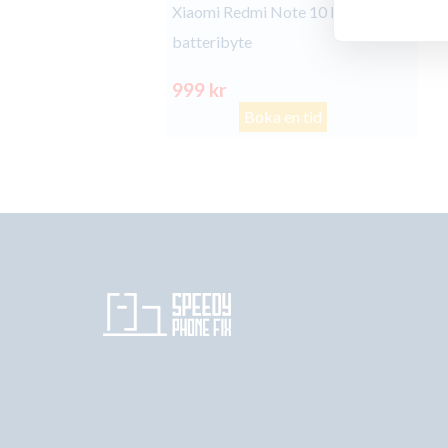
Xiaomi Redmi Note 10 Pro
batteribyte
999 kr
Boka en tid