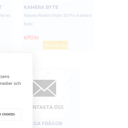
T
KAMERA BYTE
te av
Xiaomi Redmi Note 10 Pro kamera
byte
690 kr
Boka en tid
tsens
 medier och
R COOKIES
FÖR ÖVRIGA FRÅGOR