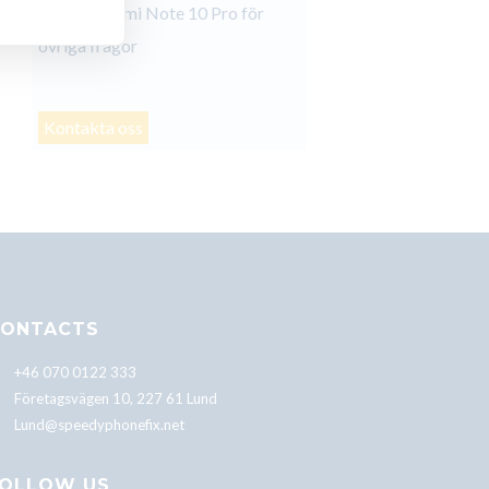
Xiaomi Redmi Note 10 Pro för
övriga frågor
Kontakta oss
ONTACTS
+46 070 0122 333
Företagsvägen 10, 227 61 Lund
Lund@speedyphonefix.net
OLLOW US