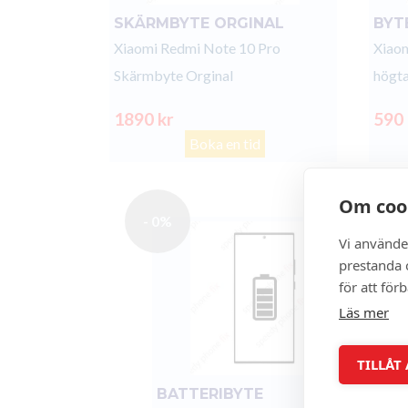
SKÄRMBYTE ORGINAL
BYT
Xiaomi Redmi Note 10 Pro
Xiaom
Skärmbyte Orginal
högta
1890 kr
590
Boka en tid
Om coo
- 0%
Vi använde
prestanda o
för att för
Läs mer
TILLÅT
BATTERIBYTE