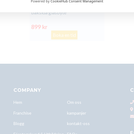
Powered by
CookieHub Consent Management
Xiaomi Redmi Note 10 Pro
baksida glasbyte
899 kr
Boka en tid
COMPANY
C
Hem
Om oss
Franchise
kampanjer
Blogg
kontakt-oss
F