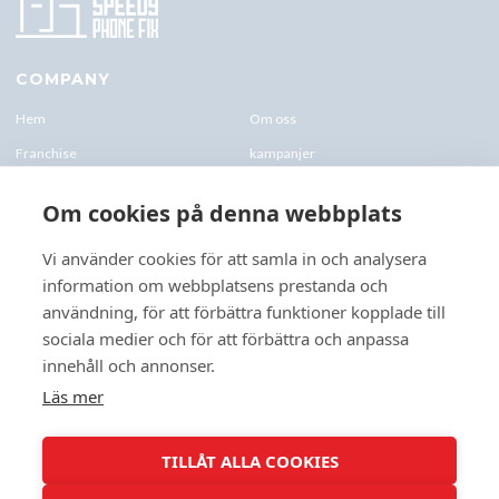
COMPANY
Hem
Om oss
Franchise
kampanjer
Blogg
kontakt-oss
Om cookies på denna webbplats
Företagskund & Utbildning
FAQs
Vi använder cookies för att samla in och analysera
information om webbplatsens prestanda och
CONTACTS
användning, för att förbättra funktioner kopplade till
+46 070 0122 333
sociala medier och för att förbättra och anpassa
Företagsvägen 10, 227 61 Lund
innehåll och annonser.
Lund@speedyphonefix.net
Läs mer
FOLLOW US
TILLÅT ALLA COOKIES