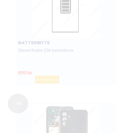
BATTERIBYTE
Xiaomi Redmi 10A batteribyte
890 kr
Boka en tid
- 0%