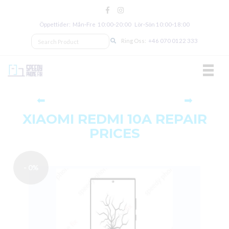
Öppettider: Mån‑Fre 10:00‑20:00 Lör‑Sön 10:00‑18:00
Ring Oss:
+46 070 0122 333
TOGGL
⬅
➡
XIAOMI REDMI 10A REPAIR
PRICES
- 0%