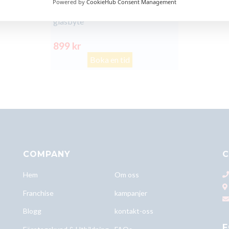
Powered by
CookieHub Consent Management
Xiaomi Poco X5 Pro baksida
glasbyte
899 kr
Boka en tid
COMPANY
C
Hem
Om oss
Franchise
kampanjer
Blogg
kontakt-oss
F