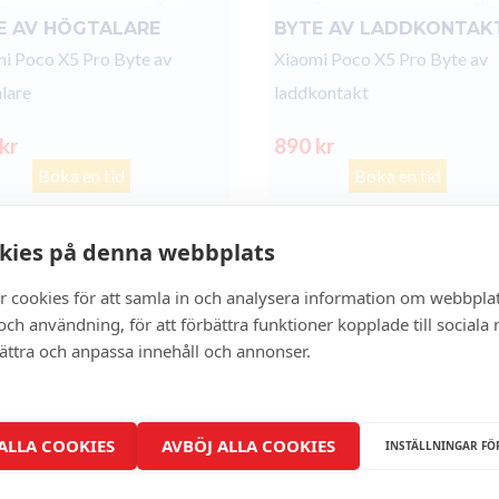
E AV HÖGTALARE
BYTE AV LADDKONTAK
i Poco X5 Pro Byte av
Xiaomi Poco X5 Pro Byte av
lare
laddkontakt
 kr
890 kr
Boka en tid
Boka en tid
kies på denna webbplats
- 0%
r cookies för att samla in och analysera information om webbpla
ch användning, för att förbättra funktioner kopplade till sociala
bättra och anpassa innehåll och annonser.
 ALLA COOKIES
AVBÖJ ALLA COOKIES
INSTÄLLNINGAR FÖ
BAKSIDA GLASBYTE