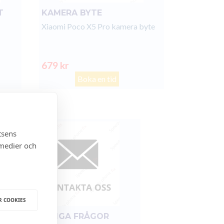
T
KAMERA BYTE
Xiaomi Poco X5 Pro kamera byte
679 kr
Boka en tid
tsens
 medier och
R COOKIES
FÖR ÖVRIGA FRÅGOR