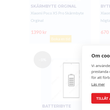
SKÄRMBYTE ORGINAL
BYT
Xiaomi Poco X5 Pro Skärmbyte
Xiaom
Orginal
högta
1390 kr
670
Boka en tid
Om coo
- 0%
Vi använde
prestanda o
för att för
Läs mer
TILLÅT
BATTERIBYTE