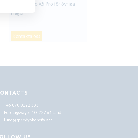
Xiaomi Poco X5 Pro för övriga
frågor
Kontakta oss
ONTACTS
+46 070 0122 333
Företagsvägen 10, 227 61 Lund
Lund@speedyphonefix.net
OLLOW US