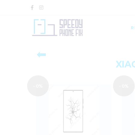
R
⬅
XIA
- 0%
- 0%