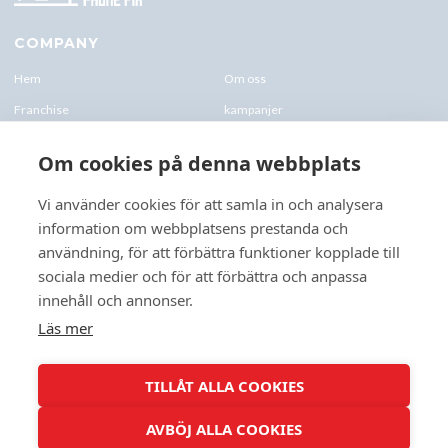
COMPANY
Hem
Om oss
Franchise
kampanjer
Blogg
kontakt-oss
Om cookies på denna webbplats
Företagskund & Utbildning
FAQs
Vi använder cookies för att samla in och analysera
information om webbplatsens prestanda och
CONTACTS
användning, för att förbättra funktioner kopplade till
+46 070 0122 333
sociala medier och för att förbättra och anpassa
Företagsvägen 10, 227 61 Lund
innehåll och annonser.
Lund@speedyphonefix.net
Läs mer
FOLLOW US
TILLÅT ALLA COOKIES
AVBÖJ ALLA COOKIES