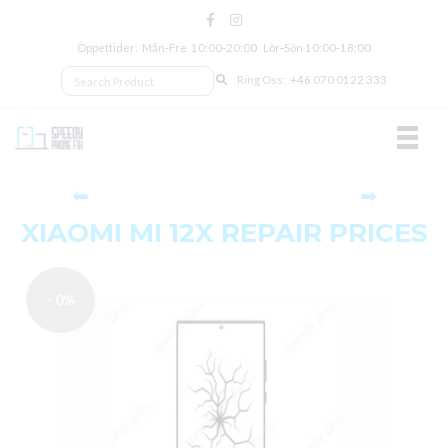
Öppettider: Mån‑Fre 10:00‑20:00 Lör‑Sön 10:00‑18:00
Ring Oss:
+46 070 0122 333
TOGGL
⬅
➡
XIAOMI MI 12X REPAIR PRICES
- 0%