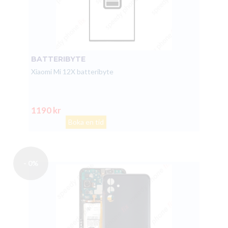
BATTERIBYTE
Xiaomi Mi 12X batteribyte
1190 kr
Boka en tid
- 0%