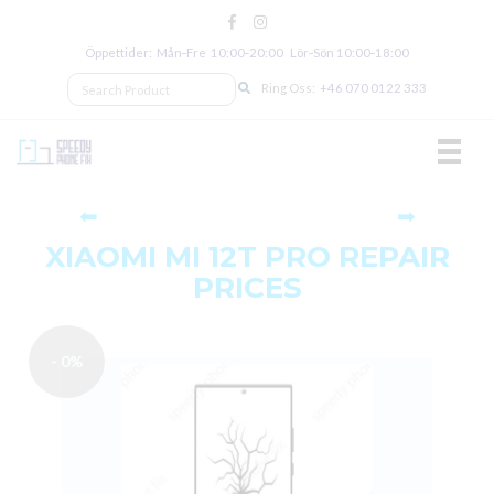
Öppettider: Mån‑Fre 10:00‑20:00 Lör‑Sön 10:00‑18:00
Ring Oss:
+46 070 0122 333
TOGGL
⬅
➡
XIAOMI MI 12T PRO REPAIR
PRICES
- 0%