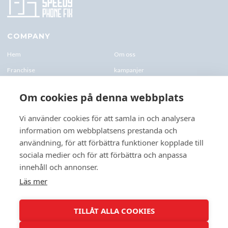
COMPANY
Hem
Om oss
Franchise
kampanjer
Blogg
kontakt-oss
Om cookies på denna webbplats
Företagskund & Utbildning
FAQs
Vi använder cookies för att samla in och analysera
information om webbplatsens prestanda och
CONTACTS
användning, för att förbättra funktioner kopplade till
+46 070 0122 333
sociala medier och för att förbättra och anpassa
Företagsvägen 10, 227 61 Lund
innehåll och annonser.
Lund@speedyphonefix.net
Läs mer
FOLLOW US
TILLÅT ALLA COOKIES