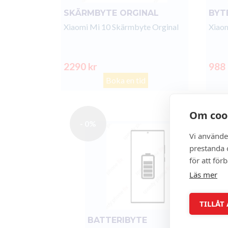
SKÄRMBYTE ORGINAL
BYT
Xiaomi Mi 10 Skärmbyte Orginal
Xiaom
2290 kr
988
Boka en tid
Om coo
- 0%
Vi använde
prestanda o
för att för
Läs mer
TILLÅT
BATTERIBYTE