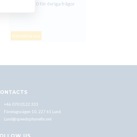
Xiaomi Mi 10 för övriga frågor
Kontakta oss
ONTACTS
+46 070 0122 333
Företagsvägen 10, 227 61 Lund
Lund@speedyphonefix.net
OLLOW US