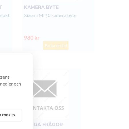
T
KAMERA BYTE
ntakt
Xiaomi Mi 10 kamera byte
980 kr
Boka en tid
tsens
 medier och
R COOKIES
FÖR ÖVRIGA FRÅGOR