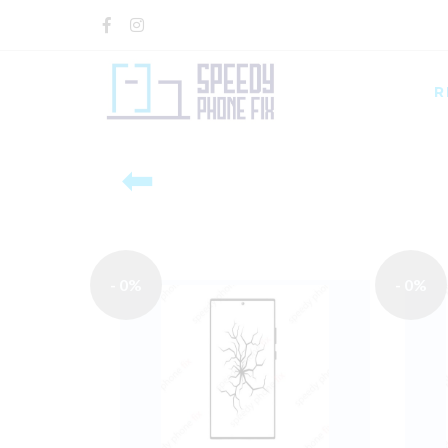
R
⬅
- 0%
- 0%