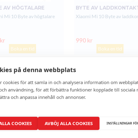
E AV HÖGTALARE
BYTE AV LADDKONTAK
i Mi 10 Byte av högtalare
Xiaomi Mi 10 Byte av laddko
 kr
990 kr
Boka en tid
Boka en tid
kies på denna webbplats
- 0%
r cookies för att samla in och analysera information om webbpla
ch användning, för att förbättra funktioner kopplade till sociala
bättra och anpassa innehåll och annonser.
 ALLA COOKIES
AVBÖJ ALLA COOKIES
INSTÄLLNINGAR FÖ
BAKSIDA GLASBYTE