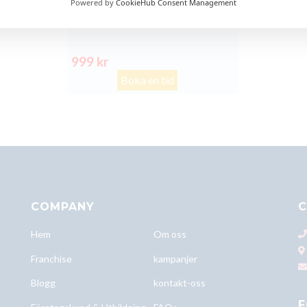
Powered by
CookieHub Consent Management
Xiaomi Mi 10 baksida glasbyte
999 kr
Boka en tid
COMPANY
C
Hem
Om oss
Franchise
kampanjer
Blogg
kontakt-oss
F