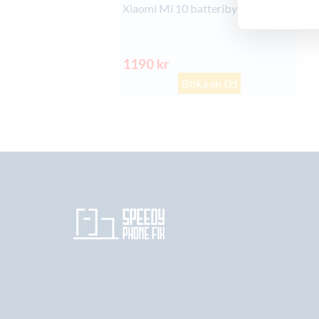
Xiaomi Mi 10 batteribyte
1190 kr
Boka en tid