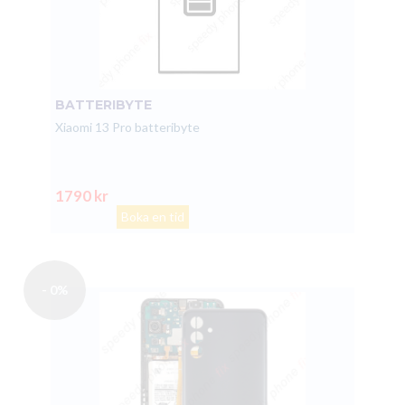
BATTERIBYTE
Xiaomi 13 Pro batteribyte
1790 kr
Boka en tid
- 0%