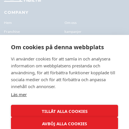
COMPANY
Hem
Om oss
Franchise
kampanjer
Blogg
kontakt-oss
Om cookies på denna webbplats
Företagskund & Utbildning
FAQs
Vi använder cookies för att samla in och analysera
information om webbplatsens prestanda och
CONTACTS
användning, för att förbättra funktioner kopplade till
+46 070 0122 333
sociala medier och för att förbättra och anpassa
Företagsvägen 10, 227 61 Lund
innehåll och annonser.
Lund@speedyphonefix.net
Läs mer
FOLLOW US
TILLÅT ALLA COOKIES
AVBÖJ ALLA COOKIES