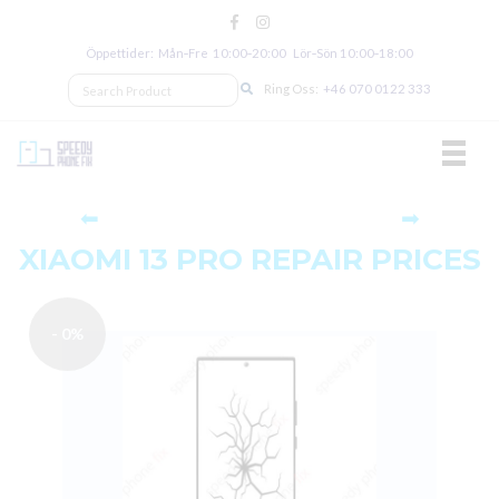
Öppettider: Mån‑Fre 10:00‑20:00 Lör‑Sön 10:00‑18:00
Ring Oss:
+46 070 0122 333
TOGGL
⬅
➡
XIAOMI 13 PRO REPAIR PRICES
- 0%