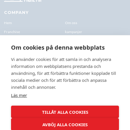
COMPANY
Hem
Om oss
Franchise
kampanjer
Blogg
kontakt-oss
Om cookies på denna webbplats
Företagskund & Utbildning
FAQs
Vi använder cookies för att samla in och analysera
information om webbplatsens prestanda och
CONTACTS
användning, för att förbättra funktioner kopplade till
+46 070 0122 333
sociala medier och för att förbättra och anpassa
Företagsvägen 10, 227 61 Lund
innehåll och annonser.
Lund@speedyphonefix.net
Läs mer
FOLLOW US
TILLÅT ALLA COOKIES
AVBÖJ ALLA COOKIES