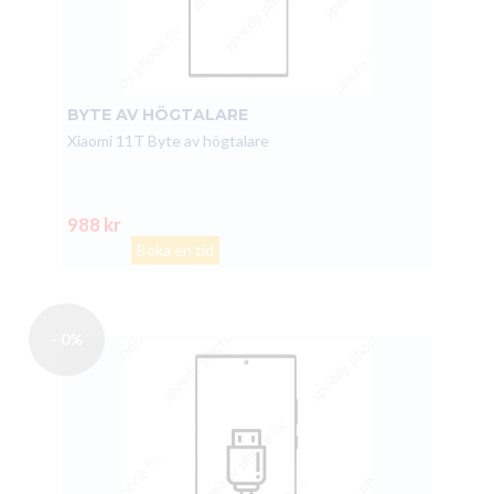
BYTE AV HÖGTALARE
Xiaomi 11T Byte av högtalare
988 kr
Boka en tid
- 0%