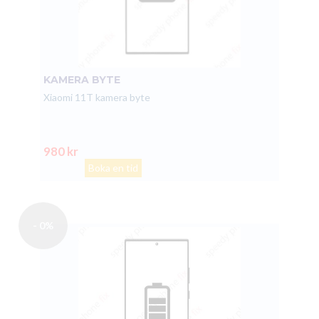
KAMERA BYTE
Xiaomi 11T kamera byte
980 kr
Boka en tid
- 0%