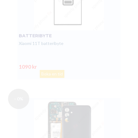
BATTERIBYTE
Xiaomi 11T batteribyte
1090 kr
Boka en tid
- 0%