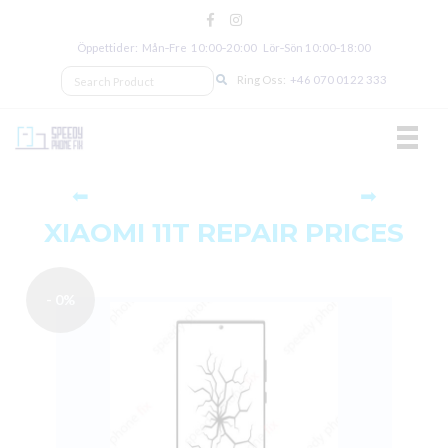
Öppettider: Mån‑Fre 10:00‑20:00 Lör‑Sön 10:00‑18:00
Ring Oss:
+46 070 0122 333
TOGGL
⬅
➡
XIAOMI 11T REPAIR PRICES
- 0%