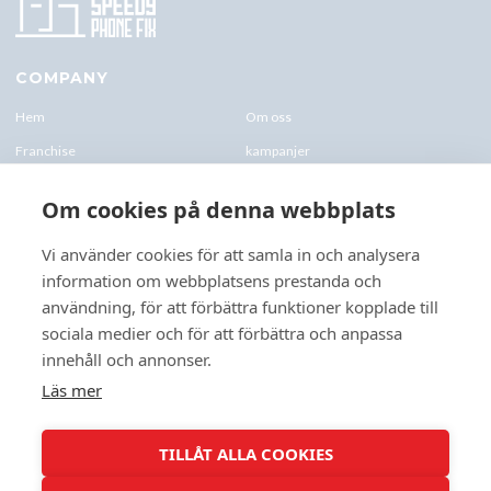
COMPANY
Hem
Om oss
Franchise
kampanjer
Blogg
kontakt-oss
Om cookies på denna webbplats
Företagskund & Utbildning
FAQs
Vi använder cookies för att samla in och analysera
information om webbplatsens prestanda och
CONTACTS
användning, för att förbättra funktioner kopplade till
+46 070 0122 333
sociala medier och för att förbättra och anpassa
Företagsvägen 10, 227 61 Lund
innehåll och annonser.
Lund@speedyphonefix.net
Läs mer
FOLLOW US
TILLÅT ALLA COOKIES