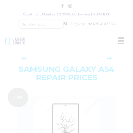
Öppettider: Mån‑Fre 10:00‑20:00 Lör‑Sön 10:00‑18:00
Ring Oss:
+46 070 0122 333
TOGGL
⬅
➡
SAMSUNG GALAXY A54
REPAIR PRICES
- 0%