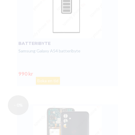
BATTERIBYTE
Samsung Galaxy A54 batteribyte
990 kr
Boka en tid
- 0%