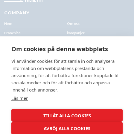
COMPANY
Hem
Om oss
Franchise
kampanjer
Blogg
kontakt-oss
Om cookies på denna webbplats
Företagskund & Utbildning
FAQs
Vi använder cookies för att samla in och analysera
information om webbplatsens prestanda och
CONTACTS
användning, för att förbättra funktioner kopplade till
+46 070 0122 333
sociala medier och för att förbättra och anpassa
Företagsvägen 10, 227 61 Lund
innehåll och annonser.
Lund@speedyphonefix.net
Läs mer
FOLLOW US
TILLÅT ALLA COOKIES
AVBÖJ ALLA COOKIES