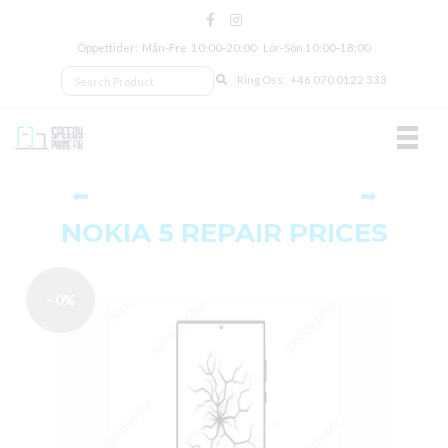
Öppettider: Mån‑Fre 10:00‑20:00 Lör‑Sön 10:00‑18:00
Ring Oss:
+46 070 0122 333
TOGGL
⬅
➡
NOKIA 5 REPAIR PRICES
- 0%