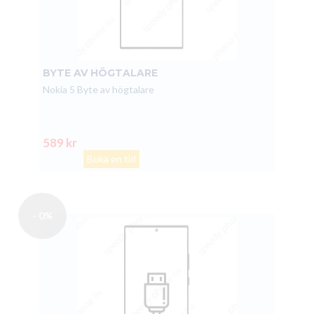
BYTE AV HÖGTALARE
Nokia 5 Byte av högtalare
589 kr
Boka en tid
- 0%