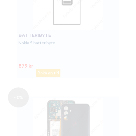
BATTERIBYTE
Nokia 5 batteribyte
879 kr
Boka en tid
- 0%