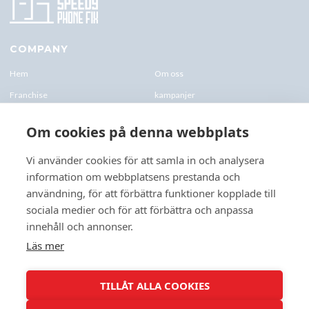
COMPANY
Hem
Om oss
Franchise
kampanjer
Blogg
kontakt-oss
Om cookies på denna webbplats
Företagskund & Utbildning
FAQs
Vi använder cookies för att samla in och analysera
information om webbplatsens prestanda och
CONTACTS
användning, för att förbättra funktioner kopplade till
+46 070 0122 333
sociala medier och för att förbättra och anpassa
Företagsvägen 10, 227 61 Lund
innehåll och annonser.
Lund@speedyphonefix.net
Läs mer
FOLLOW US
TILLÅT ALLA COOKIES