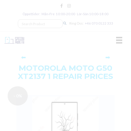
Öppettider: Mån‑Fre 10:00‑20:00 Lör‑Sön 10:00‑18:00
Ring Oss:
+46 070 0122 333
TOGGL
⬅
➡
MOTOROLA MOTO G50
XT2137 1 REPAIR PRICES
- 0%