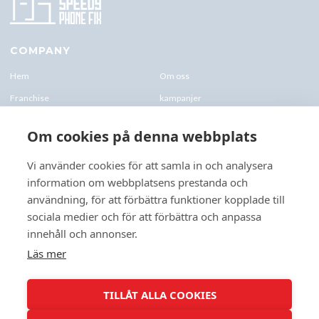
COMPANY
Hem
Om oss
Franchise
kampanjer
Blogg
kontakt-oss
Om cookies på denna webbplats
Företagskund & Utbildning
FAQs
Vi använder cookies för att samla in och analysera
information om webbplatsens prestanda och
CONTACTS
användning, för att förbättra funktioner kopplade till
+46 070 0122 333
sociala medier och för att förbättra och anpassa
Företagsvägen 10, 227 61 Lund
innehåll och annonser.
Lund@speedyphonefix.net
Läs mer
FOLLOW US
TILLÅT ALLA COOKIES