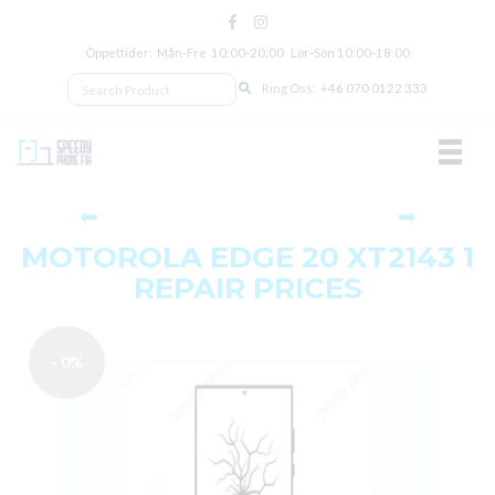
Öppettider: Mån‑Fre 10:00‑20:00 Lör‑Sön 10:00‑18:00
Ring Oss:
+46 070 0122 333
TOGGL
⬅
➡
MOTOROLA EDGE 20 XT2143 1
REPAIR PRICES
- 0%