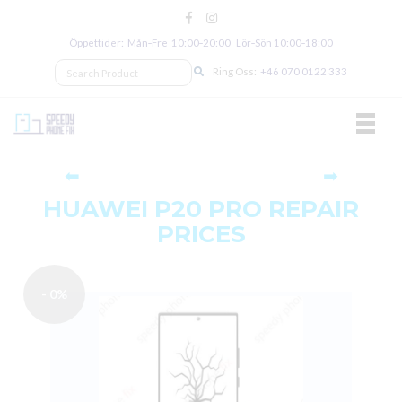
Öppettider: Mån‑Fre 10:00‑20:00 Lör‑Sön 10:00‑18:00
Ring Oss:
+46 070 0122 333
TOGGL
⬅
➡
HUAWEI P20 PRO REPAIR
PRICES
- 0%