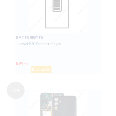
BATTERIBYTE
Huawei P20 Pro batteribyte
899 kr
Boka en tid
- 0%