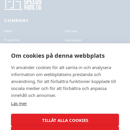
COMPANY
Hem
Om oss
Franchise
kampanjer
Blogg
kontakt-oss
Om cookies på denna webbplats
Företagskund & Utbildning
FAQs
Vi använder cookies för att samla in och analysera
information om webbplatsens prestanda och
CONTACTS
användning, för att förbättra funktioner kopplade till
+46 070 0122 333
sociala medier och för att förbättra och anpassa
Företagsvägen 10, 227 61 Lund
innehåll och annonser.
Lund@speedyphonefix.net
Läs mer
FOLLOW US
TILLÅT ALLA COOKIES