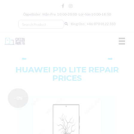
Öppettider: Mån‑Fre 10:00‑20:00 Lör‑Sön 10:00‑18:00
Ring Oss:
+46 070 0122 333
TOGGL
⬅
➡
HUAWEI P10 LITE REPAIR
PRICES
- 0%