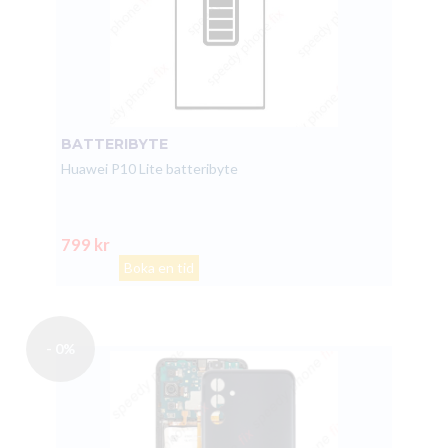
BATTERIBYTE
Huawei P10 Lite batteribyte
799 kr
Boka en tid
- 0%