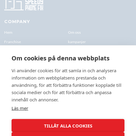
COMPANY
Hem
Om oss
Franchise
kampanjer
Blogg
kontakt-oss
Om cookies på denna webbplats
Företagskund & Utbildning
FAQs
Vi använder cookies för att samla in och analysera
information om webbplatsens prestanda och
CONTACTS
användning, för att förbättra funktioner kopplade till
+46 070 0122 333
sociala medier och för att förbättra och anpassa
Företagsvägen 10, 227 61 Lund
innehåll och annonser.
Lund@speedyphonefix.net
Läs mer
FOLLOW US
TILLÅT ALLA COOKIES