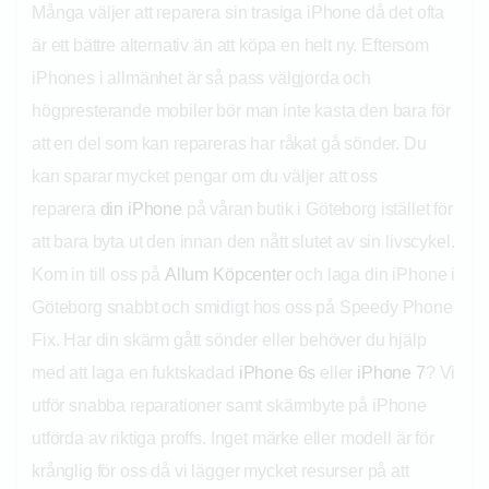
Många väljer att reparera sin trasiga iPhone då det ofta
är ett bättre alternativ än att köpa en helt ny. Eftersom
iPhones i allmänhet är så pass välgjorda och
högpresterande mobiler bör man inte kasta den bara för
att en del som kan repareras har råkat gå sönder. Du
kan sparar mycket pengar om du väljer att oss
reparera
din iPhone
på våran butik i Göteborg istället för
att bara byta ut den innan den nått slutet av sin livscykel.
Kom in till oss på
Allum Köpcenter
och laga din iPhone i
Göteborg snabbt och smidigt hos oss på Speedy Phone
Fix. Har din skärm gått sönder eller behöver du hjälp
med att laga en fuktskadad
iPhone 6s
eller
iPhone 7
? Vi
utför snabba reparationer samt skärmbyte på iPhone
utförda av riktiga proffs. Inget märke eller modell är för
krånglig för oss då vi lägger mycket resurser på att