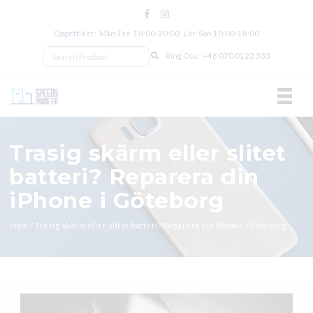
Öppettider: Mån‑Fre 10:00‑20:00 Lör‑Sön 10:00‑18:00
Ring Oss:
+46 070 0122 333
TOGGL
Trasig skärm eller slitet
batteri? Reparera din
iPhone i Göteborg
Hem
/
Trasig skärm eller slitet batteri? Reparera din iPhone i Göteborg