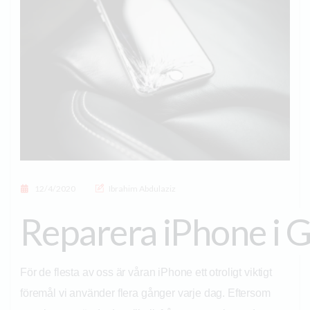
Posted on
12/4/2020
Ibrahim Abdulaziz
Reparera iPhone i 
För de flesta av oss är våran iPhone ett otroligt viktigt
föremål vi använder flera gånger varje dag. Eftersom