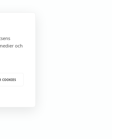
tsens
 medier och
R COOKIES