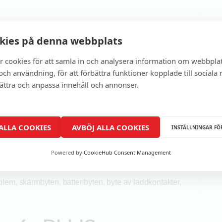
kies på denna webbplats
Phone 6s PLUS
r cookies för att samla in och analysera information om webbpla
ch användning, för att förbättra funktioner kopplade till sociala
bättra och anpassa innehåll och annonser.
Speedy Phone Fix är kanske det bästa du kan göra.
tt komplett skärmbyte. Vi har både ersättningsskärmar
os Speedy Phone Fix i Eskilstuna och Lund kan du
 ALLA COOKIES
AVBÖJ ALLA COOKIES
INSTÄLLNINGAR FÖ
fler modeller. Vi lagar oftast alla märken. Huawei,
och Xperia.
Speedy Phone Fix
är en av sveriges
Powered by
CookieHub Consent Management
elefoner och surfplattor. I vår butik i Nova Lund
lem, skärmbyten, batteribyten, byte av laddkontakter,