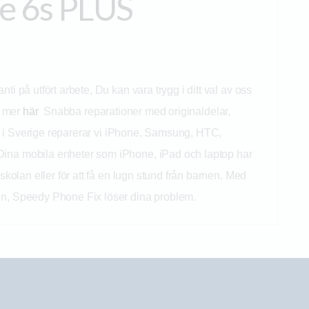
e 6s PLUS
i på utfört arbete, Du kan vara trygg i ditt val av oss
a mer
här
Snabba reparationer med originaldelar,
 om i Sverige reparerar vi iPhone, Samsung, HTC,
ina mobila enheter som iPhone, iPad och laptop har
skolan eller för att få en lugn stund från barnen. Med
gn, Speedy Phone Fix löser dina problem.