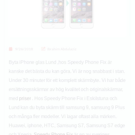
Posted on
9/26/2018
Ibrahim Abdulaziz
Byta iPhone glas Lund ,hos Speedy Phone Fix är
kanske det bästa du kan göra. Vi är nog snabbast i stan.
Under 30 minuter för ett komplett skärmbyte. Vi har både
ersättningsskärmar av hög kvalitet och originalskärmar,
med
priser
. Hos Speedy Phone Fix i Eskilstuna och
Lund kan du byta skärm till samsung 9, samsung 9 Plus
och många fler modeller. Vi lagar oftast alla märken.
Huawei, iphone, HTC, Samsung S7, Samsung S7 edge
och Xperia.
Speedy Phone Fix
är en av sveriges