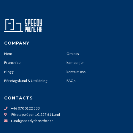
COMPANY
Hem
Om oss
Franchise
kampanjer
Blogg
kontakt-oss
Företagskund & Utbildning
FAQs
CONTACTS
+46 070 0122 333
Företagsvägen 10, 227 61 Lund
Lund@speedyphonefix.net