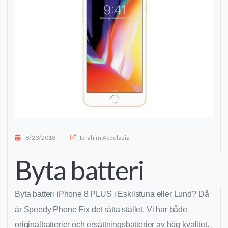
Posted on
8/23/2018
Ibrahim Abdulaziz
Byta batteri
Byta batteri iPhone 8 PLUS i Eskilstuna eller Lund? Då
är Speedy Phone Fix det rätta stället. Vi har både
originalbatterier och ersättningsbatterier av hög kvalitet.