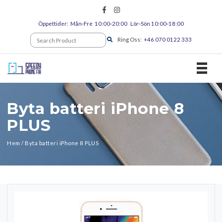
Öppettider: Mån‑Fre 10:00‑20:00 Lör‑Sön 10:00‑18:00
Ring Oss:
+46 070 0122 333
TOGGL
Byta batteri iPhone 8
PLUS
Hem
/
Byta batteri iPhone 8 PLUS