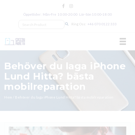
Öppettider: Mån‑Fre 10:00‑20:00 Lör‑Sön 10:00‑18:00
Ring Oss:
+46 070 0122 333
TOGGL
Behöver du laga iPhone
Lund Hitta? bästa
mobilreparation
Hem
/
Behöver du laga iPhone Lund Hitta? bästa mobilreparation