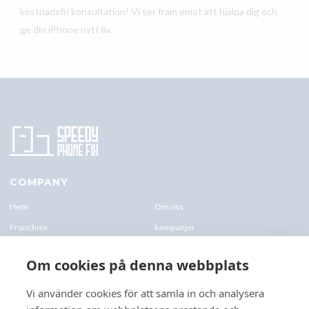
kostnadsfri konsultation! Vi ser fram emot att hjälpa dig och
ge din iPhone nytt liv.
COMPANY
Hem
Om oss
Franchise
kampanjer
Blogg
kontakt-oss
Om cookies på denna webbplats
Företagskund & Utbildning
FAQs
Vi använder cookies för att samla in och analysera