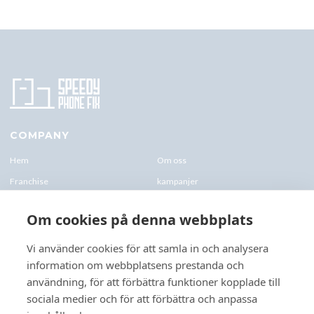
COMPANY
Hem
Om oss
Franchise
kampanjer
Blogg
kontakt-oss
Om cookies på denna webbplats
Företagskund & Utbildning
FAQs
Vi använder cookies för att samla in och analysera
information om webbplatsens prestanda och
CONTACTS
användning, för att förbättra funktioner kopplade till
+46 070 0122 333
sociala medier och för att förbättra och anpassa
Företagsvägen 10, 227 61 Lund